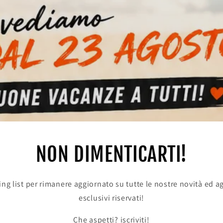
NON DIMENTICARTI!
iling list per rimanere aggiornato su tutte le nostre novità ed a
esclusivi riservati!
Che aspetti? iscriviti!